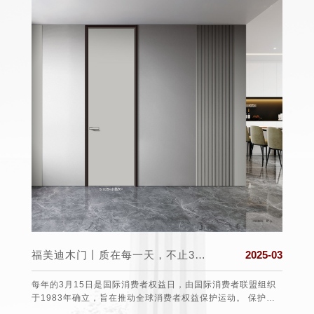
025-03
福美迪木门丨质在每一天，不止315！
2025-03
日至22
每年的3月15日是国际消费者权益日，由国际消费者联盟组织
福美迪
后北半
于1983年确立，旨在推动全球消费者权益保护运动。 保护消
个舒适
气候上
费者的权益 3•15不仅仅是消费者维权日，更是一种责任、愿望
道防线