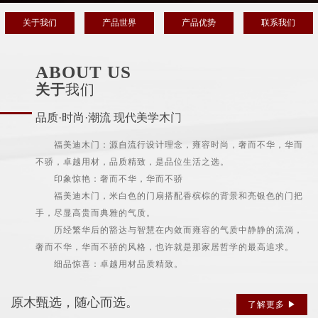
关于我们
产品世界
产品优势
联系我们
ABOUT US
关于
我们
品质·时尚·潮流 现代美学木门
福美迪木门：源自流行设计理念，雍容时尚，奢而不华，华而
不骄，卓越用材，品质精致，是品位生活之选。
印象惊艳：奢而不华，华而不骄
福美迪木门，米白色的门扇搭配香槟棕的背景和亮银色的门把
手，尽显高贵而典雅的气质。
历经繁华后的豁达与智慧在内敛而雍容的气质中静静的流淌，
奢而不华，华而不骄的风格，也许就是那家居哲学的最高追求。
细品惊喜：卓越用材品质精致。
原木甄选，随心而选。
了解更多 ▶