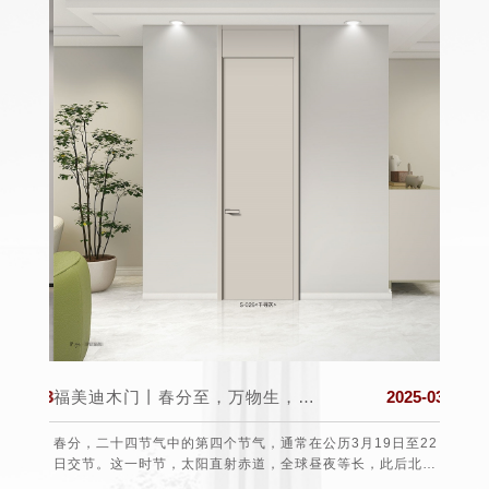
025-03
福美迪木门丨春分至，万物生，希望与美好同在!
2025-03
 打造一
春分，二十四节气中的第四个节气，通常在公历3月19日至22
每年的
的第一
日交节。这一时节，太阳直射赤道，全球昼夜等长，此后北半
于19
球白昼渐长，南半球则相反，故有“昼夜平分”之称。从气候上
费者的