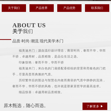
关于我们
产品世界
产品优势
联系我们
ABOUT US
关于
我们
品质·时尚·潮流 现代美学木门
福美迪木门：源自流行设计理念，雍容时尚，奢而不华，华而
不骄，卓越用材，品质精致，是品位生活之选。
印象惊艳：奢而不华，华而不骄
福美迪木门，米白色的门扇搭配香槟棕的背景和亮银色的门把
手，尽显高贵而典雅的气质。
历经繁华后的豁达与智慧在内敛而雍容的气质中静静的流淌，
奢而不华，华而不骄的风格，也许就是那家居哲学的最高追求。
细品惊喜：卓越用材品质精致。
原木甄选，随心而选。
了解更多 ▶