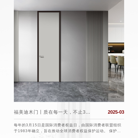
025-03
福美迪木门丨质在每一天，不止315！
2025-03
日至22
每年的3月15日是国际消费者权益日，由国际消费者联盟组织
福美迪
后北半
于1983年确立，旨在推动全球消费者权益保护运动。 保护消
个舒适
气候上
费者的权益 3•15不仅仅是消费者维权日，更是一种责任、愿望
道防线