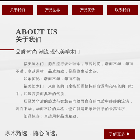
关于我们
产品世界
产品优势
联系我们
ABOUT US
关于
我们
品质·时尚·潮流 现代美学木门
福美迪木门：源自流行设计理念，雍容时尚，奢而不华，华而
不骄，卓越用材，品质精致，是品位生活之选。
印象惊艳：奢而不华，华而不骄
福美迪木门，米白色的门扇搭配香槟棕的背景和亮银色的门把
手，尽显高贵而典雅的气质。
历经繁华后的豁达与智慧在内敛而雍容的气质中静静的流淌，
奢而不华，华而不骄的风格，也许就是那家居哲学的最高追求。
细品惊喜：卓越用材品质精致。
原木甄选，随心而选。
了解更多 ▶