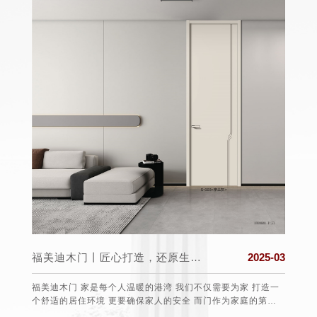
025-03
福美迪木门丨匠心打造，还原生活真实的本质
2025-03
盟组织
福美迪木门 家是每个人温暖的港湾 我们不仅需要为家 打造一
保护消
个舒适的居住环境 更要确保家人的安全 而门作为家庭的第一
任、愿望
道防线 选择一款安全可靠的门至关重要 。