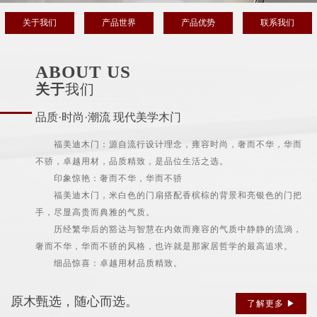
关于我们
产品世界
产品优势
联系我们
ABOUT US
关于
我们
品质·时尚·潮流 现代美学木门
福美迪木门：源自流行设计理念，雍容时尚，奢而不华，华而
不骄，卓越用材，品质精致，是品位生活之选。
印象惊艳：奢而不华，华而不骄
福美迪木门，米白色的门扇搭配香槟棕的背景和亮银色的门把
手，尽显高贵而典雅的气质。
历经繁华后的豁达与智慧在内敛而雍容的气质中静静的流淌，
奢而不华，华而不骄的风格，也许就是那家居哲学的最高追求。
细品惊喜：卓越用材品质精致。
原木甄选，随心而选。
了解更多 ▶