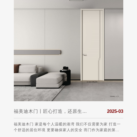
025-03
福美迪木门丨匠心打造，还原生活真实的本质
2025-03
盟组织
福美迪木门 家是每个人温暖的港湾 我们不仅需要为家 打造一
保护消
个舒适的居住环境 更要确保家人的安全 而门作为家庭的第一
任、愿望
道防线 选择一款安全可靠的门至关重要 。