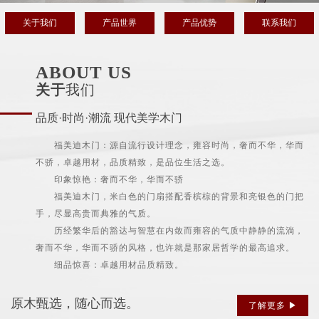
关于我们
产品世界
产品优势
联系我们
ABOUT US
关于
我们
品质·时尚·潮流 现代美学木门
福美迪木门：源自流行设计理念，雍容时尚，奢而不华，华而
不骄，卓越用材，品质精致，是品位生活之选。
印象惊艳：奢而不华，华而不骄
福美迪木门，米白色的门扇搭配香槟棕的背景和亮银色的门把
手，尽显高贵而典雅的气质。
历经繁华后的豁达与智慧在内敛而雍容的气质中静静的流淌，
奢而不华，华而不骄的风格，也许就是那家居哲学的最高追求。
细品惊喜：卓越用材品质精致。
原木甄选，随心而选。
了解更多 ▶