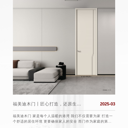
025-03
福美迪木门丨匠心打造，还原生活真实的本质
2025-03
盟组织
福美迪木门 家是每个人温暖的港湾 我们不仅需要为家 打造一
保护消
个舒适的居住环境 更要确保家人的安全 而门作为家庭的第一
任、愿望
道防线 选择一款安全可靠的门至关重要 。