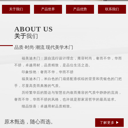
关于我们
产品世界
产品优势
联系我们
ABOUT US
关于
我们
品质·时尚·潮流 现代美学木门
福美迪木门：源自流行设计理念，雍容时尚，奢而不华，华而
不骄，卓越用材，品质精致，是品位生活之选。
印象惊艳：奢而不华，华而不骄
福美迪木门，米白色的门扇搭配香槟棕的背景和亮银色的门把
手，尽显高贵而典雅的气质。
历经繁华后的豁达与智慧在内敛而雍容的气质中静静的流淌，
奢而不华，华而不骄的风格，也许就是那家居哲学的最高追求。
细品惊喜：卓越用材品质精致。
原木甄选，随心而选。
了解更多 ▶