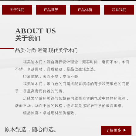
关于我们
产品世界
产品优势
联系我们
ABOUT US
关于
我们
品质·时尚·潮流 现代美学木门
福美迪木门：源自流行设计理念，雍容时尚，奢而不华，华而
不骄，卓越用材，品质精致，是品位生活之选。
印象惊艳：奢而不华，华而不骄
福美迪木门，米白色的门扇搭配香槟棕的背景和亮银色的门把
手，尽显高贵而典雅的气质。
历经繁华后的豁达与智慧在内敛而雍容的气质中静静的流淌，
奢而不华，华而不骄的风格，也许就是那家居哲学的最高追求。
细品惊喜：卓越用材品质精致。
原木甄选，随心而选。
了解更多 ▶