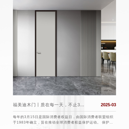
025-03
福美迪木门丨质在每一天，不止315！
2025-03
日至22
每年的3月15日是国际消费者权益日，由国际消费者联盟组织
福美迪
后北半
于1983年确立，旨在推动全球消费者权益保护运动。 保护消
个舒适
气候上
费者的权益 3•15不仅仅是消费者维权日，更是一种责任、愿望
道防线