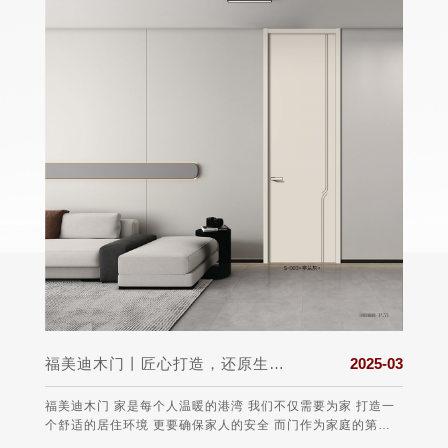
025-03
福美迪木门丨匠心打造，还原生活真实的本质
2025-03
盟组织
福美迪木门 家是每个人温暖的港湾 我们不仅需要为家 打造一
保护消
个舒适的居住环境 更要确保家人的安全 而门作为家庭的第一
任、愿望
道防线 选择一款安全可靠的门至关重要 。