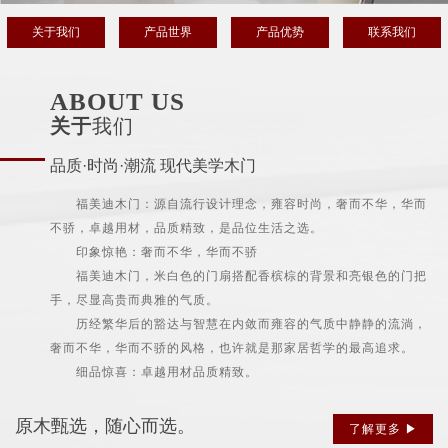
关于我们
产品世界
产品优势
联系我们
ABOUT US
关于
我们
品质·时尚·潮流 现代美学木门
福美迪木门：源自流行设计理念，雍容时尚，奢而不华，华而
不骄，卓越用材，品质精致，是品位生活之选。
印象惊艳：奢而不华，华而不骄
福美迪木门，米白色的门扇搭配香槟棕的背景和亮银色的门把
手，尽显高贵而典雅的气质。
历经繁华后的豁达与智慧在内敛而雍容的气质中静静的流淌，
奢而不华，华而不骄的风格，也许就是那家居哲学的最高追求。
细品惊喜：卓越用材品质精致。
原木甄选，随心而选。
了解更多 ▶