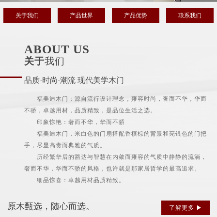
关于我们
产品世界
产品优势
联系我们
ABOUT US
关于
我们
品质·时尚·潮流 现代美学木门
福美迪木门：源自流行设计理念，雍容时尚，奢而不华，华而
不骄，卓越用材，品质精致，是品位生活之选。
印象惊艳：奢而不华，华而不骄
福美迪木门，米白色的门扇搭配香槟棕的背景和亮银色的门把
手，尽显高贵而典雅的气质。
历经繁华后的豁达与智慧在内敛而雍容的气质中静静的流淌，
奢而不华，华而不骄的风格，也许就是那家居哲学的最高追求。
细品惊喜：卓越用材品质精致。
原木甄选，随心而选。
了解更多 ▶