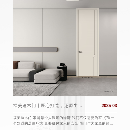
025-03
福美迪木门丨匠心打造，还原生活真实的本质
2025-03
盟组织
福美迪木门 家是每个人温暖的港湾 我们不仅需要为家 打造一
保护消
个舒适的居住环境 更要确保家人的安全 而门作为家庭的第一
任、愿望
道防线 选择一款安全可靠的门至关重要 。