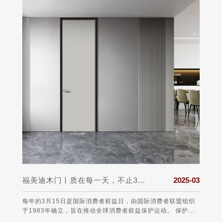
025-03
福美迪木门丨质在每一天，不止315！
2025-03
日至22
每年的3月15日是国际消费者权益日，由国际消费者联盟组织
福美迪
后北半
于1983年确立，旨在推动全球消费者权益保护运动。 保护消
个舒适
气候上
费者的权益 3•15不仅仅是消费者维权日，更是一种责任、愿望
道防线