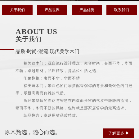
关于我们
产品世界
产品优势
联系我们
ABOUT US
关于
我们
品质·时尚·潮流 现代美学木门
福美迪木门：源自流行设计理念，雍容时尚，奢而不华，华而
不骄，卓越用材，品质精致，是品位生活之选。
印象惊艳：奢而不华，华而不骄
福美迪木门，米白色的门扇搭配香槟棕的背景和亮银色的门把
手，尽显高贵而典雅的气质。
历经繁华后的豁达与智慧在内敛而雍容的气质中静静的流淌，
奢而不华，华而不骄的风格，也许就是那家居哲学的最高追求。
细品惊喜：卓越用材品质精致。
原木甄选，随心而选。
了解更多 ▶