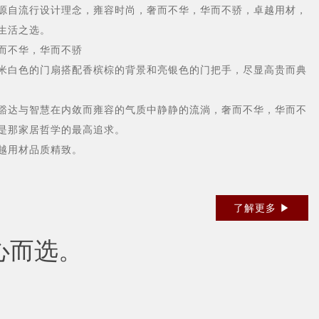
自流行设计理念，雍容时尚，奢而不华，华而不骄，卓越用材，
生活之选。
不华，华而不骄
白色的门扇搭配香槟棕的背景和亮银色的门把手，尽显高贵而典
达与智慧在内敛而雍容的气质中静静的流淌，奢而不华，华而不
是那家居哲学的最高追求。
用材品质精致。
了解更多 ▶
心而选。