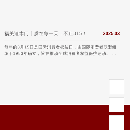
福美迪木门丨质在每一天，不止315！
2025.03
每年的3月15日是国际消费者权益日，由国际消费者联盟组
织于1983年确立，旨在推动全球消费者权益保护运动。 保
护消费者的权益 3•15不仅仅是消费者维权日，更是一种责
任、愿望和义务。