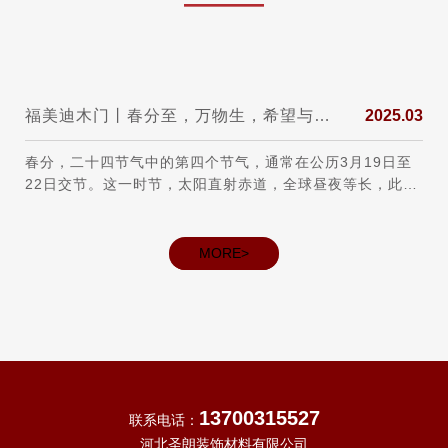
——
福美迪木门丨春分至，万物生，希望与美好同在!
2025.03
春分，二十四节气中的第四个节气，通常在公历3月19日至
22日交节。这一时节，太阳直射赤道，全球昼夜等长，此后
北半球白昼渐长，南半球则相反，故有“昼夜平分”之称。从
气候上看，春分后我国大部分地区进入明媚春日，气温回
升、雨水充沛，除青藏高原等高寒地区外，越冬作物进入生
MORE>
长旺季，田间管理
13700315527
联系电话：
河北圣朗装饰材料有限公司