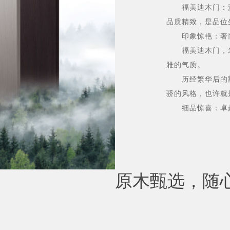
福美迪木门：源
品质精致，是品位
印象惊艳：奢而
福美迪木门，米
雅的气质。
历经繁华后的豁
骄的风格，也许就
细品惊喜：卓越
原木甄选，随