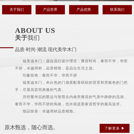
关于我们
产品世界
产品优势
联系我们
ABOUT US
关于
我们
品质·时尚·潮流 现代美学木门
福美迪木门：源自流行设计理念，雍容时尚，奢而不华，华而
不骄，卓越用材，品质精致，是品位生活之选。
印象惊艳：奢而不华，华而不骄
福美迪木门，米白色的门扇搭配香槟棕的背景和亮银色的门把
手，尽显高贵而典雅的气质。
历经繁华后的豁达与智慧在内敛而雍容的气质中静静的流淌，
奢而不华，华而不骄的风格，也许就是那家居哲学的最高追求。
细品惊喜：卓越用材品质精致。
原木甄选，随心而选。
了解更多 ▶