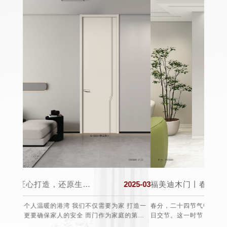
2025-03
福美迪木门丨春分至，万物生，希望与美好同在!
2025-03
 打造一
春分，二十四节气中的第四个节气，通常在公历3月19日至22
每年的
的第一
日交节。这一时节，太阳直射赤道，全球昼夜等长，此后北半
于19
球白昼渐长，南半球则相反，故有“昼夜平分”之称。从气候上
费者的