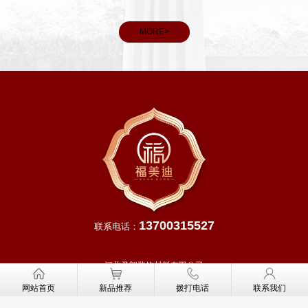
看，春分后我国大部分地区进入明媚春日，气温回升、雨水充
和义务
沛，除青藏高原等高寒地区外，越冬作物进入生长旺季，田间
MORE>
管理
13700315527
联系电话：
河北圣朗装饰材料有限公司
网址：
http://www.fmddoor.cn
网站首页
新品推荐
拨打电话
联系我们