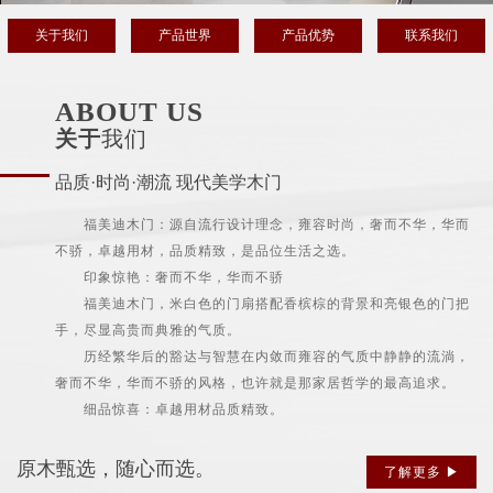
关于我们
产品世界
产品优势
联系我们
ABOUT US
关于
我们
品质·时尚·潮流 现代美学木门
福美迪木门：源自流行设计理念，雍容时尚，奢而不华，华而
不骄，卓越用材，品质精致，是品位生活之选。
印象惊艳：奢而不华，华而不骄
福美迪木门，米白色的门扇搭配香槟棕的背景和亮银色的门把
手，尽显高贵而典雅的气质。
历经繁华后的豁达与智慧在内敛而雍容的气质中静静的流淌，
奢而不华，华而不骄的风格，也许就是那家居哲学的最高追求。
细品惊喜：卓越用材品质精致。
原木甄选，随心而选。
了解更多 ▶